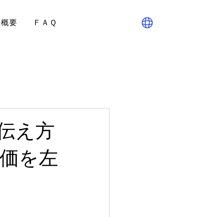
社概要
ＦＡＱ
伝え方
価を左