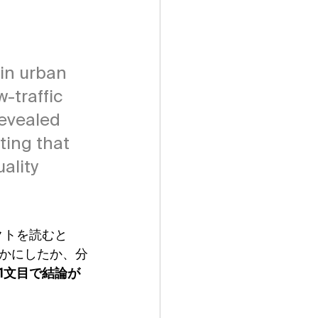
in urban 
-traffic 
revealed 
ting that 
ality 
クトを読むと
かにしたか、分
1文目で結論が