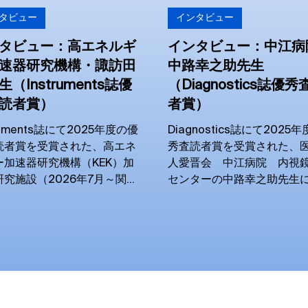
タビュー
インタビュー
タビュー：高エネルギ
インタビュー：中江病
速器研究機構・諏訪田
中路幸之助先生
（Instruments誌優
（Diagnostics誌優秀
読者賞）
者賞）
truments誌にて2025年度の優
Diagnostics誌にて2025
読者賞を受賞された、高エネ
秀査読者賞を受賞された、
ー加速器研究機構（KEK）加
人愛晋会 中江病院 内視
研究施設（2026年7月～関西
センターの中路幸之助先生
研究所 量子応用光学研
を伺いました。
）の諏訪田剛先生にお話を伺
した。