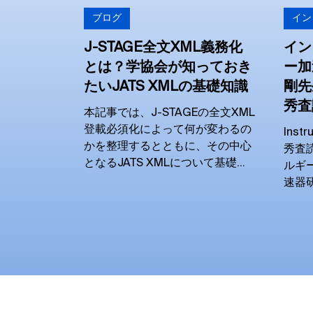
ブログ
イン
J-STAGE全文XML義務化
イン
とは？学協会が知っておき
ー加
たいJATS XMLの基礎知識
剛先生
秀査
本記事では、J-STAGEの全文XML
登載必須化によって何が変わるの
Ins
かを整理するとともに、その中心
秀査
となるJATS XMLについて基礎か
ルギ
ら解説します。
速器
光量子科学
究部
いま