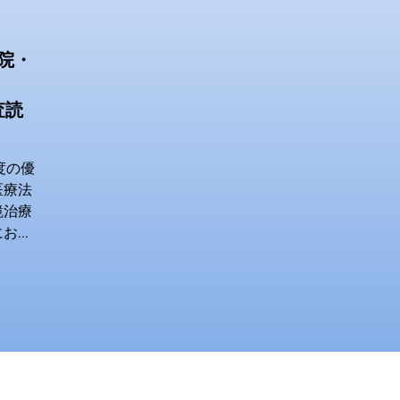
院・
査読
年度の優
医療法
鏡治療
にお話