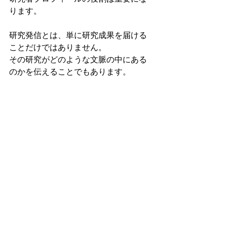
ります。
研究発信とは、単に研究成果を届ける
ことだけではありません。
その研究がどのような文脈の中にある
のかを伝えることでもあります。
次回は、学会発表という短い出会い
を、継続的な関心につなげる方法につ
いて考えます。
タグ：
学術コミュニケーション
AI
研究者のための研究発信ガイド
ブログ
すべて表示
関連記事