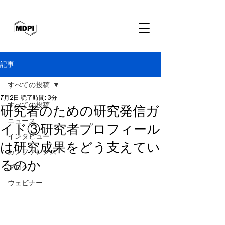
記事
すべての投稿
7月2日
読了時間: 3分
すべての投稿
研究者のための研究発信ガ
ニュース
イド③研究者プロフィール
インタビュー
は研究成果をどう支えてい
カンファレンス
るのか
ブログ
ウェビナー