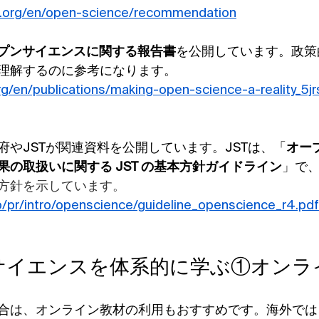
o.org/en/open-science/recommendation
プンサイエンスに関する報告書
を公開しています。政策
理解するのに参考になります。
rg/en/publications/making-open-science-a-reality_5j
府やJSTが関連資料を公開しています。JSTは、「
オー
の取扱いに関する JST の基本方針ガイドライン
」で
方針を示しています。
jp/pr/intro/openscience/guideline_openscience_r4.pdf
ンサイエンスを体系的に学ぶ①オンラ
合は、オンライン教材の利用もおすすめです。海外では