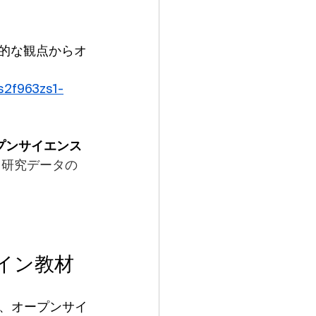
的な観点からオ
rs2f963zs1-
プンサイエンス
、
研究データの
イン教材
、オープンサイ