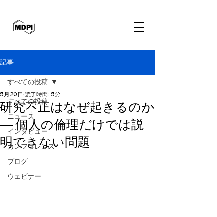
記事
すべての投稿
5月20日
読了時間: 5分
すべての投稿
研究不正はなぜ起きるのか
ニュース
― 個人の倫理だけでは説
インタビュー
明できない問題
カンファレンス
ブログ
ウェビナー