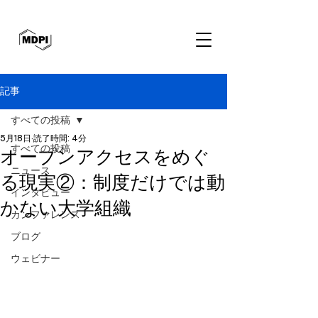
記事
すべての投稿
5月18日
読了時間: 4分
すべての投稿
オープンアクセスをめぐ
ニュース
る現実②：制度だけでは動
インタビュー
かない大学組織
カンファレンス
ブログ
ウェビナー