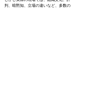
しかし実際の現場では、組織文化、評
判、暗黙知、立場の違いなど、多数の
要素が複雑に絡み合っています。
そして、それらの多くは、契約書やガ
イドラインには書かれていません。
制度設計そのものよりも、その制度が
「どのような組織文化の中で運用され
るのか」を理解すること。それが、現
場との対話を始めるうえで重要なのか
もしれません。
タグ：
オープンアクセス
ブログ