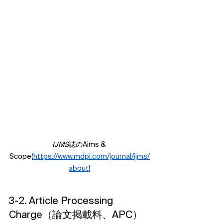
IJMS
誌のAims & 
Scope(
https://www.mdpi.com/journal/ijms/
about
)
3-2. Article Processing 
Charge（論文掲載料、APC）