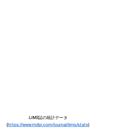
IJMS
誌の統計データ
(
https://www.mdpi.com/journal/ijms/stats
)