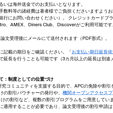
るいは海外送金でのお支払いとなります。
手数料等の諸経費は著者様でご負担くださいますようお
銀行にお問い合わせください）。 クレジットカードブラン
estro、AMEX、Diners Club、Discoverがご利用可能で
e）は論文受理後にメールにて送付されます（PDF形式）。
に記載の期日をご確認ください。「
お支払い期日延長依
で延長を行うことも可能です（3カ月以上の延長は別途
て：制度としての位置づけ
の研究コミュニティを支援する目的で、APCの免除や割引
けの割引バウチャーの発行や、
機関オープンアクセスプ
向けの割引など、複数の割引プログラムをご用意してい
に適用することが必要であり、論文受理後の割引申請は