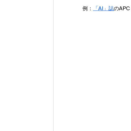
例：
「AI」誌
のAP