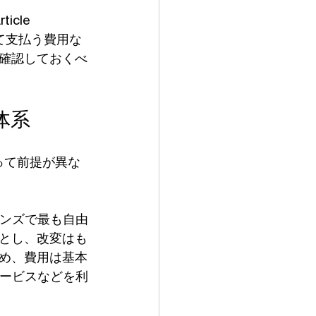
cle 
対して支払う費用な
確認しておくべ
体系
って前提が異な
モンズで最も自由
とし、改変はも
め、費用は基本
サービスなどを利