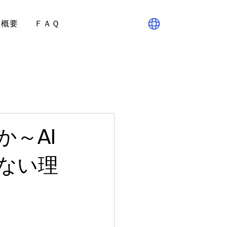
社概要
ＦＡＱ
～AI
ない理