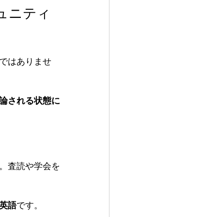
ではありませ
論される状態に
。査読や学会を
英語
です。