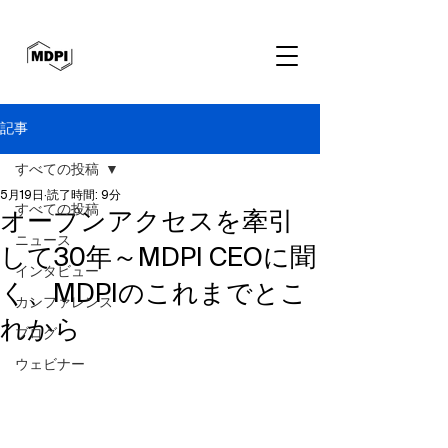
記事
すべての投稿
5月19日
読了時間: 9分
すべての投稿
オープンアクセスを牽引
ニュース
して30年～MDPI CEOに聞
インタビュー
く、MDPIのこれまでとこ
カンファレンス
れから
ブログ
ウェビナー