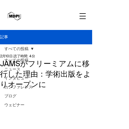
記事
すべての投稿
2月10日
読了時間: 4分
すべての投稿
JAMSがフリーミアムに移
ニュース
行した理由：学術出版をよ
インタビュー
りオープンに
カンファレンス
ブログ
ウェビナー