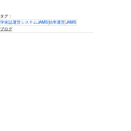
タグ：
学術誌運営システムJAMS
効率運営
JAMS
ブログ
すべて表示
関連記事