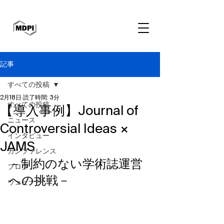
記事
すべての投稿
2月18日
読了時間: 3分
すべての投稿
【導入事例】Journal of
ニュース
Controversial Ideas ×
インタビュー
JAMS
カンファレンス
－制約のない学術誌運営
ブログ
への挑戦－
ウェビナー