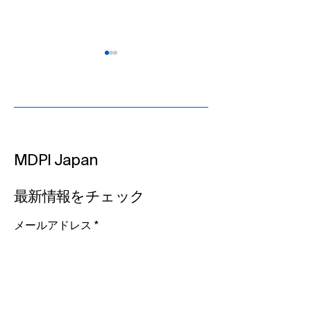
MDPI Japan
Japan Open Science
東京サマーキャ
Summit
ーラム2026に
最新情報をチェック
2026（JOSS2026）参加
のお知らせ
メールアドレス
ニュース通知を購読