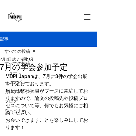
記事
すべての投稿
7月2日
読了時間: 1分
すべての投稿
7月の学会参加予定
ニュース
MDPI Japanは、7月に3件の学会出展
インタビュー
を予定しております。
当日は弊社社員がブースに常駐してお
カンファレンス
りますので、論文の投稿先や投稿プロ
ブログ
セスについて等、何でもお気軽にご相
ウェビナー
談ください。
お会いできますことを楽しみにしてお
ります！