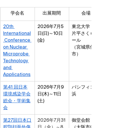
学会名
出展期間
会場
20th 
2026年7月5
東北大学　
International
日(日)～10日
片平さくらホ
 Conference 
(金)
ール
on Nuclear 
（宮城県仙台
Microprobe 
市）
Technology 
and 
Applications
第41 回日本
2026年7月9
パシフィコ横
環境感染学会
日(木)～11日
浜
総会・学術集
(土)
会
第27回日本口
2026年7月31
御堂会館
腔顎顔面外傷
日（金）～8
（大阪市中央