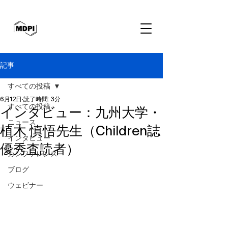
記事
すべての投稿
6月12日
読了時間: 3分
すべての投稿
インタビュー：九州大学・
ニュース
植木 慎悟先生（Children誌
インタビュー
優秀査読者）
カンファレンス
ブログ
ウェビナー