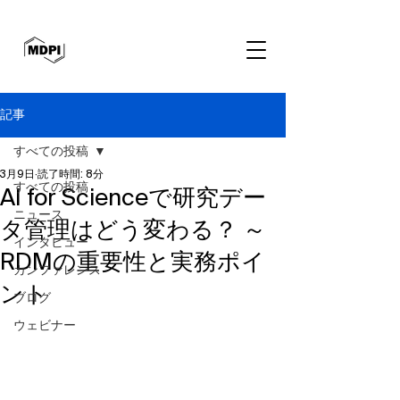
記事
すべての投稿
3月9日
読了時間: 8分
すべての投稿
AI for Scienceで研究デー
ニュース
タ管理はどう変わる？ ～
インタビュー
RDMの重要性と実務ポイ
カンファレンス
ント
ブログ
ウェビナー