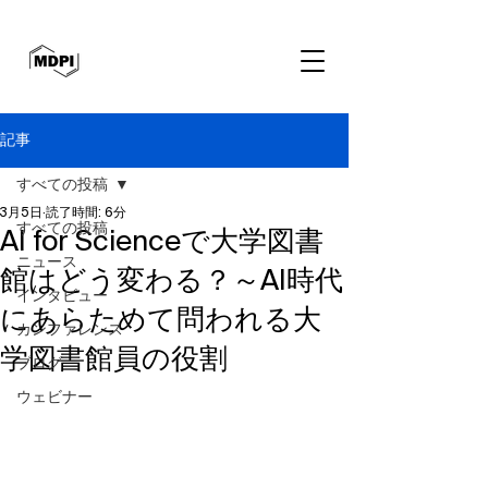
記事
すべての投稿
3月5日
読了時間: 6分
すべての投稿
AI for Scienceで大学図書
ニュース
館はどう変わる？～AI時代
インタビュー
にあらためて問われる大
カンファレンス
学図書館員の役割
ブログ
ウェビナー