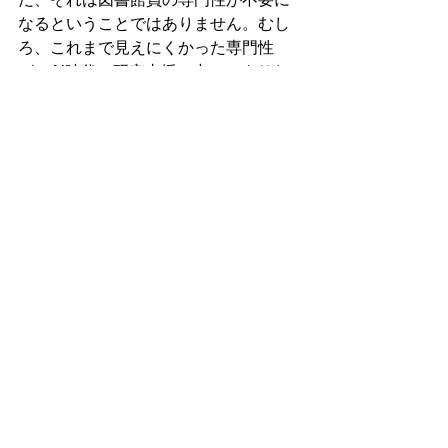
だ、それは図書館員の専門性が不要に
なるということではありません。むし
ろ、これまで見えにくかった専門性
が、AI時代の研究支援の中で、よりわ
かりやすいかたちで求められるように
なるのではないでしょうか。
大学図書館は、資料を所蔵・提供する
場であるだけでなく、研究活動を支え
る情報基盤の一部
でもあります。AI 
for Scienceが進む時代においては、情
報を整理し、つなぎ、信頼性を支え、
将来に残す役割がこれまで以上に重要
になる可能性があります。
AIによって大学図書館の役割が消え
る、と考えるよりも、図書館員の仕事
がこれまでとは違う形で必要とされる
ようになる、と捉えたほうが、現実に