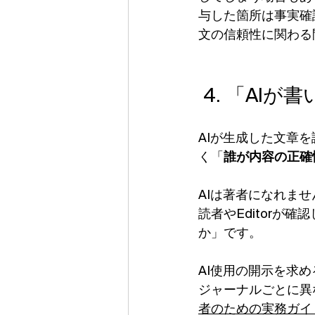
与した箇所は事実確
文の信頼性に関わる
 4. 「A
AIが生成した文章
く「
誰が内容の正確
AIは著者になれませ
読者やEditorが
か」です。
AI使用の開示を求
ジャーナルごとに異
者のための実務ガイド