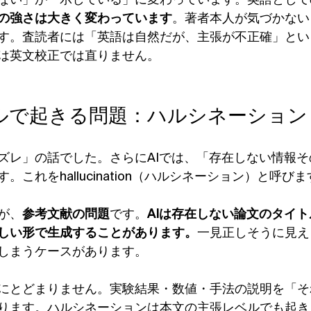
ない」が「示している」に変わっています。英語として
の強さは大きく変わっています
。著者本人が気づかない
す。査読者には「英語は自然だが、主張が不正確」とい
は英文校正では直りません。
レベルで起きる問題：ハルシネーション
ズレ」の話でした。さらにAIでは、「存在しない情報
これをhallucination（ハルシネーション）と呼び
が、
参考文献の問題
です。
AIは存在しない論文のタイ
しい形で生成することがあります。
一見正しそうに見え
しまうケースがあります。
にとどまりません。実験結果・数値・手法の説明を「そ
ります。ハルシネーションは本文の主張レベルでも起き