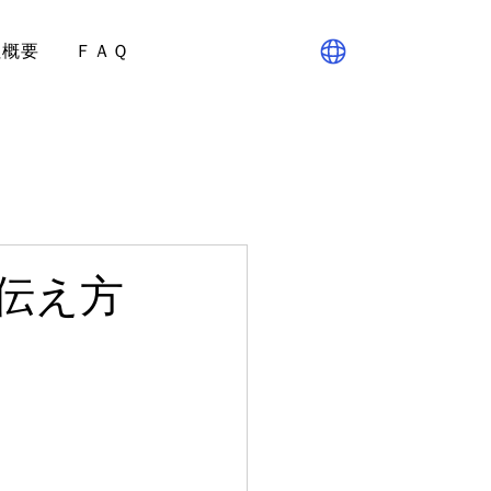
社概要
ＦＡＱ
伝え方