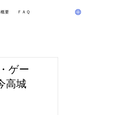
社概要
ＦＡＱ
・ゲー
今高城