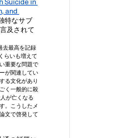
 Suicide in 
n, and 
独特なサブ
言及されて
過去最高を記録
歳くらいも増えて
い重要な問題で
ーが関連してい
する文化があり
ごく一般的に殺
能人が亡くなる
す。こうしたメ
論文で啓発して