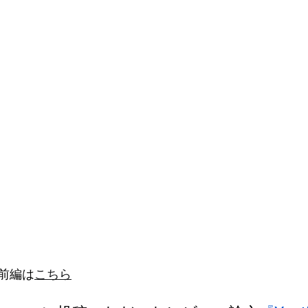
前編は
こちら