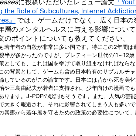
seases
に投稿いただいたレビュー論文
『Youth
 the Role of Subcultures, Internet Addictio
ures』
 では、ゲームだけでなく、広く日本の
年層のメンタルヘルスに与える影響について
文のポイントについても教えてください。
も若年者の自殺が非常に多い国です。特にこの2年間は
代後半が多かったのですが、プレティーン世代の11～12
策としても、これは国を挙げて取り組まなければならな
この背景として、ゲームも含め日本特有のサブカルチャ
論しているのがこの論文です。日本には昔から死を美化
治や三島由紀夫が若者に支持され、少年向けの漫画でも
あります。J-POPの歌詞もそうです。また、人気の芸
で大きく報道され、それに影響されてしまう人も多いで
の暴露から若年層を守るための政策の必要性について、