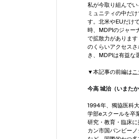
私が今取り組んでい
ミュニティの中だけ
す。北米やEUだけ
時、MDPIのジャ
で拡散力があります
のくらいアクセスさ
き、MDPIは有益
▼本記事の前編は
こ
今高 城治（いまた
1994年、獨協医
学部eスクールを卒
研究・教育・臨床に
カン市国バンビーノジ