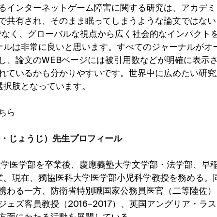
るインターネットゲーム障害に関する研究は、アカデミ
で共有され、そのまま眠ってしまうような論文ではない
でなく、グローバルな視点から広く社会的なインパクト
ーナルは非常に良いと思います。すべてのジャーナルがオ
し、論文のWEBページには被引用数などが明確に表示
れているかも分かりやすいです。世界中に広めたい研究
な選択肢となっています。
ちら
か・じょうじ）先生プロフィール
科大学医学部を卒業後、慶應義塾大学文学部・法学部、早
業。現在、獨協医科大学医学部小児科学教授を務める。
携わる一方、防衛省特別職国家公務員医官（二等陸佐）
ェズ客員教授（2016–2017）、英国アングリア・ラス