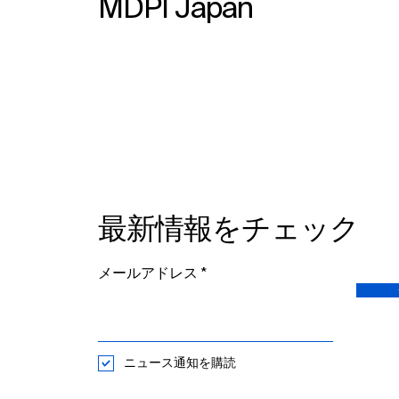
MDPI Japan
HAM/TSP臨床と病態生理、HTLV-
1発癌の分子メカニズムといった、
幅広い話題が取り上げられます。
やや専門的な講義にはなります
が、専門外の方も是非、下記より
ご登録・ご参加ください。
https://us02web.zoom.us/webin
ar/register/6517607036898/WN
_NQHvis6WRsa4LKIn3La2wg
The World HTLV Dayとは： 2018
最新情報をチェック
年、日本HTLV-1...
メールアドレス
ニュース通知を購読