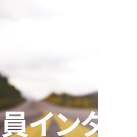
す、崇城大学 生物生命学部 生物生命学科 教
授 宮坂 均 先生と、宮坂先生のもとで起業を
された株式会社Ciamo（しあも）代表取締
役社長 博士(工学) 古賀 碧 社長、同社取締役
後藤 みどり様にインタビューをさせていた
だきました。